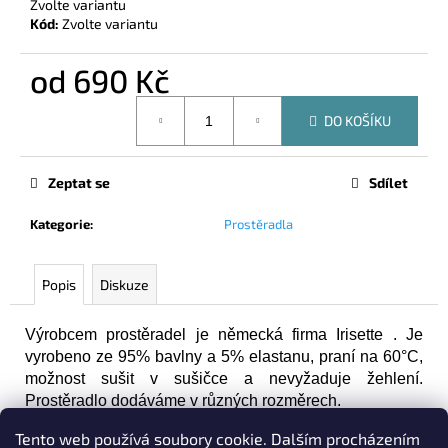
č
Zvolte variantu
Kód:
Zvolte variantu
u
j
e
od
690 Kč
m
Měrná
e
DO KOŠÍKU
cena:
PROSTĚRADLO
Zeptat se
Sdílet
PORTO
IRISETTE
ANTRACITOVÁ
Kategorie
:
Prostěradla
690
Kč
Popis
Diskuze
Výrobcem prostěradel je německá firma Irisette . Je
vyrobeno ze 95% bavlny a 5% elastanu, praní na 60°C,
možnost sušit v sušičce a nevyžaduje žehlení.
Prostěradlo dodáváme v různých rozměrech.
Prostěradlo
100 x 200 cm
pasuje na matrace od
Tento web používá soubory cookie. Dalším procházením