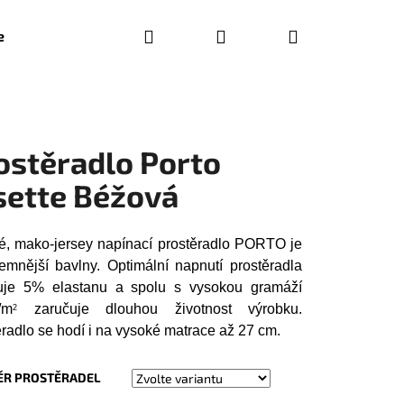
Hledat
Přihlášení
Nákupní
e
Bytový textil a látky
Dekorace
Hračky
P
košík
ostěradlo Porto
isette Béžová
é, mako-jersey napínací prostěradlo PORTO je
jemnější bavlny. Optimální napnutí prostěradla
ťuje 5% elastanu a spolu s vysokou gramáží
/m
zaručuje dlouhou životnost výrobku.
2
radlo se hodí i na vysoké matrace až 27 cm.
Následující
R PROSTĚRADEL