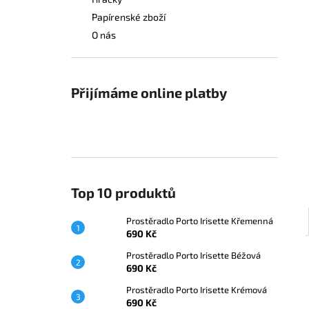
PROSTĚRADLO PORTO IRISETTE
l
KŘEMENNÁ
Papírenské zboží
690 Kč
O nás
Přijímáme online platby
Top 10 produktů
Prostěradlo Porto Irisette Křemenná
690 Kč
Prostěradlo Porto Irisette Béžová
690 Kč
Prostěradlo Porto Irisette Krémová
690 Kč