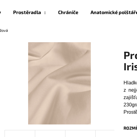
y
Prostěradla
Chrániče
Anatomické polštář
éžová
Co potřebujete najít?
Pr
HLEDAT
Ir
Hladk
Doporučujeme
z nej
zajiš
230gr
Prostě
ROZMĚ