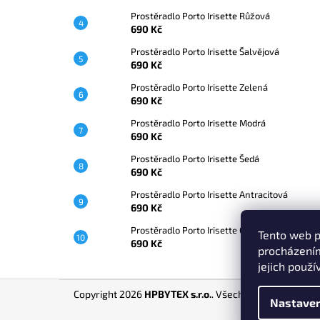
Prostěradlo Porto Irisette Růžová
690 Kč
Prostěradlo Porto Irisette Šalvějová
690 Kč
Prostěradlo Porto Irisette Zelená
690 Kč
Prostěradlo Porto Irisette Modrá
690 Kč
Prostěradlo Porto Irisette Šedá
690 Kč
Prostěradlo Porto Irisette Antracitová
690 Kč
Prostěradlo Porto Irisette Grafitová
Tento web p
690 Kč
procházením
jejich použí
Z
Copyright 2026
HPBYTEX s.r.o.
. Všechna práva vyhraz
á
Nastaven