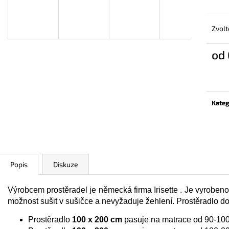
PROSTĚRADLO PORTO IRISETTE BÉŽOVÁ
PROSTĚRADLO P
KRÉMOVÁ
690 Kč
690 Kč
Zvolt
od
Měrn
cena:
Kateg
Popis
Diskuze
Výrobcem prostěradel je německá firma Irisette . Je vyroben
možnost sušit v sušičce a nevyžaduje žehlení. Prostěradlo 
Prostěradlo
100 x 200 cm
pasuje na matrace od 90-10