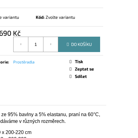
ORTO IRISETTE
e variantu
Kód:
Zvolte variantu
690 Kč
á
DO KOŠÍKU
Tisk
orie
:
Prostěradla
Zeptat se
Sdílet
o ze 95% bavlny a 5% elastanu, praní na 60°C,
dodáváme v různých rozměrech.
0 x 200-220 cm