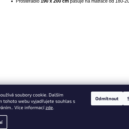
Prostěradlo
190 x 200 cm
pasuje na matrace od 180-2
oužívá soubory cookie. Dalším
Odmítnout
 tohoto webu vyjadřujete souhlas s
váním.. Více informací
zde
.
ena.
í