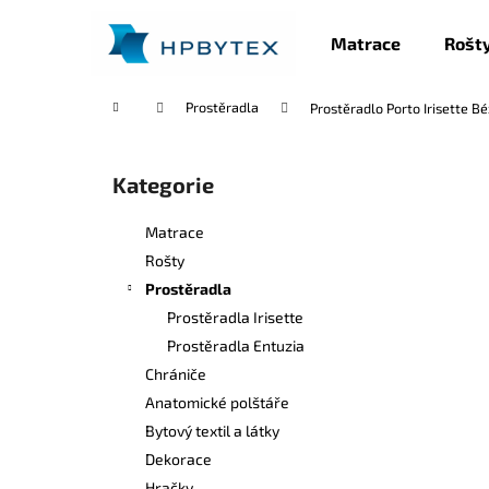
K
Přejít
na
o
Matrace
Rošt
obsah
Zpět
Zpět
š
do
do
í
Domů
Prostěradla
Prostěradlo Porto Irisette B
k
obchodu
obchodu
P
o
Kategorie
Přeskočit
s
kategorie
t
Matrace
r
Rošty
a
Prostěradla
n
Prostěradla Irisette
n
Prostěradla Entuzia
í
Chrániče
p
Anatomické polštáře
a
Bytový textil a látky
n
Dekorace
e
Hračky