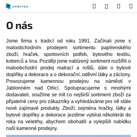
K
Přejít
Hledat
Nákup
M
Přihlášení
na
o
obsah
Zpět
Zpět
košík
š
O nás
í
C
k
o
Jsme firma s tradicí od roku 1991. Začínali jsme s
maloobchodním prodejem sortimentu papírenského
p
zboží, hraček, sportovních potřeb, bytového textilu,
o
koberců a lina. Později jsme nabízený sortiment rozšířili o
t
maloobchodní prodej matrací a roštů, dále o bytové
ř
doplňky a dekorace a o dekorační, oděvní látky a záclony.
e
Provozujeme kamennou prodejnu na náměstí v
b
Jablonném nad Orlicí. Spolupracujeme s mnohými
dodavateli, snažíme se mít co nejširší sortiment zboží za
u
přijatelné ceny pro zákazníky a vyhledáváme pro ně stále
j
nové zajímavé produkty. Zboží, zejména hračky, látky a
e
bytové doplňky a dekorace jezdíme vybírat několikrát do
t
roka na veletrhy, abychom obohatili a vylepšili nabídku
e
naší kamenné prodejny.
n