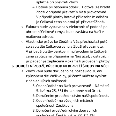
splatná při převzetí Zboží.
Hotově při osobním odběru. Hotově lze hradit
Zboží v případě převzetí v Naší provozovně.
V případě platby hotově při osobním odběru
je Celková cena splatná při převzetí Zboží.
Faktura bude vystavena v elektronické podobě po
uhrazení Celkové ceny a bude zaslána na Vaši e-
mailovou adresu.
Vlastnické právo ke Zboží na Vás přechází až poté,
co zaplatíte Celkovou cenu a Zboží převezmete.
V případě platby bankovním převodem je Celková
cena zaplacena připsáním na Náš účet, v ostatních
případech je zaplacena v okamžik provedení platby.
DORUČENÍ ZBOŽÍ, PŘECHOD NEBEZPEČÍ ŠKODY NA VĚCI
Zboží Vám bude doručeno nejpozději do 30 dní
způsobem dle Vaší volby, přičemž můžete vybírat
z následujících možností:
Osobní odběr na Naší provozovně – Náměstí
5. května 25, 561 64 Jablonné nad Orlicí.
Doručením prostřednictvím naší společnosti.
Osobní odběr na výdejních místech
společnosti Zásilkovna.
Doručení prostřednictvím dopravních
společností Česká pošta, PPL CZ, DHL,