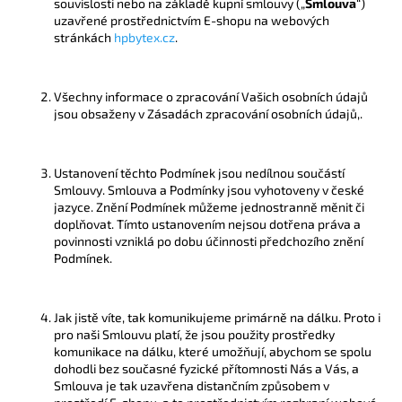
souvislosti nebo na základě kupní smlouvy („
Smlouva
“)
a
uzavřené prostřednictvím E-shopu na webových
stránkách
hpbytex.cz
.
j
í
t
Všechny informace o zpracování Vašich osobních údajů
?
jsou obsaženy v Zásadách zpracování osobních údajů,.
Ustanovení těchto Podmínek jsou nedílnou součástí
Smlouvy. Smlouva a Podmínky jsou vyhotoveny v české
jazyce. Znění Podmínek můžeme jednostranně měnit či
HLEDAT
doplňovat. Tímto ustanovením nejsou dotřena práva a
povinnosti vzniklá po dobu účinnosti předchozího znění
Podmínek.
D
o
Jak jistě víte, tak komunikujeme primárně na dálku. Proto i
p
pro naši Smlouvu platí, že jsou použity prostředky
o
komunikace na dálku, které umožňují, abychom se spolu
r
dohodli bez současné fyzické přítomnosti Nás a Vás, a
u
Smlouva je tak uzavřena distančním způsobem v