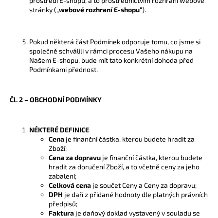
prostředí E-shopu, a to prostřednictvím rozhraní webové
č
stránky („
webové rozhraní E-shopu
“).
u
j
e
Pokud některá část Podmínek odporuje tomu, co jsme si
m
společně schválili v rámci procesu Vašeho nákupu na
e
Našem E-shopu, bude mít tato konkrétní dohoda před
Podmínkami přednost.
PROSTĚRADLO
PORTO
Čl. 2 – OBCHODNÍ PODMÍNKY
IRISETTE
RŮŽOVÁ
690
NÉKTERÉ DEFINICE
Kč
Cena
je finanční částka, kterou budete hradit za
Zboží;
Cena za dopravu
je finanční částka, kterou budete
hradit za doručení Zboží, a to včetně ceny za jeho
zabalení;
Celková cena
je součet Ceny a Ceny za dopravu;
DPH
je daň z přidané hodnoty dle platných právních
předpisů;
Faktura
je daňový doklad vystavený v souladu se