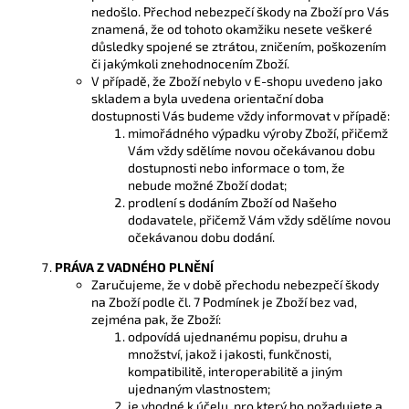
nedošlo. Přechod nebezpečí škody na Zboží pro Vás
znamená, že od tohoto okamžiku nesete veškeré
důsledky spojené se ztrátou, zničením, poškozením
či jakýmkoli znehodnocením Zboží.
V případě, že Zboží nebylo v E-shopu uvedeno jako
skladem a byla uvedena orientační doba
dostupnosti Vás budeme vždy informovat v případě:
mimořádného výpadku výroby Zboží, přičemž
Vám vždy sdělíme novou očekávanou dobu
dostupnosti nebo informace o tom, že
nebude možné Zboží dodat;
prodlení s dodáním Zboží od Našeho
dodavatele, přičemž Vám vždy sdělíme novou
očekávanou dobu dodání.
PRÁVA Z VADNÉHO PLNĚNÍ
Zaručujeme, že v době přechodu nebezpečí škody
na Zboží podle čl. 7 Podmínek je Zboží bez vad,
zejména pak, že Zboží:
odpovídá ujednanému popisu, druhu a
množství, jakož i jakosti, funkčnosti,
kompatibilitě, interoperabilitě a jiným
ujednaným vlastnostem;
je vhodné k účelu, pro který ho požadujete a