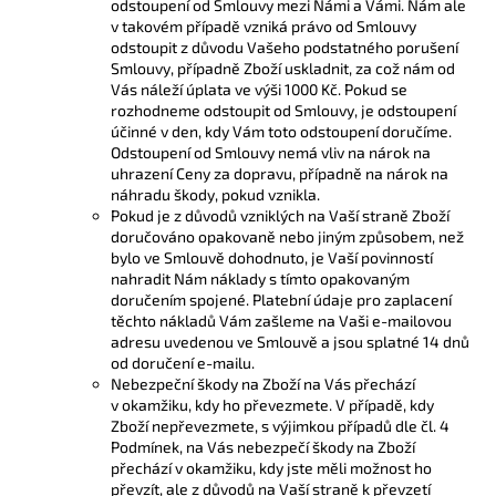
odstoupení od Smlouvy mezi Námi a Vámi. Nám ale
v takovém případě vzniká právo od Smlouvy
odstoupit z důvodu Vašeho podstatného porušení
Smlouvy, případně Zboží uskladnit, za což nám od
Vás náleží úplata ve výši 1000 Kč. Pokud se
rozhodneme odstoupit od Smlouvy, je odstoupení
účinné v den, kdy Vám toto odstoupení doručíme.
Odstoupení od Smlouvy nemá vliv na nárok na
uhrazení Ceny za dopravu, případně na nárok na
náhradu škody, pokud vznikla.
Pokud je z důvodů vzniklých na Vaší straně Zboží
doručováno opakovaně nebo jiným způsobem, než
bylo ve Smlouvě dohodnuto, je Vaší povinností
nahradit Nám náklady s tímto opakovaným
doručením spojené. Platební údaje pro zaplacení
těchto nákladů Vám zašleme na Vaši e-mailovou
adresu uvedenou ve Smlouvě a jsou splatné 14 dnů
od doručení e-mailu.
Nebezpeční škody na Zboží na Vás přechází
v okamžiku, kdy ho převezmete. V případě, kdy
Zboží nepřevezmete, s výjimkou případů dle čl. 4
Podmínek, na Vás nebezpečí škody na Zboží
přechází v okamžiku, kdy jste měli možnost ho
převzít, ale z důvodů na Vaší straně k převzetí