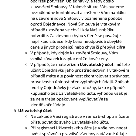
obdrželi potvrzení Objednávky, a tedy došlo
k uzavření Smlouvy. V takové situaci Vás budeme
bezodkladně kontaktovat a zašleme Vám nabídku
na uzavření nové Smlouvy v pozměněné podobě
oproti Objednávce. Nová Smlouva je v takovém
případě uzavřena ve chvíli, kdy Naši nabídku
potvrdíte. Za zjevnou chybu v Ceně se považuje
například situace, kdy Cena neodpovídá obvyklé
ceně u jiných prodejců nebo chybí či přebývá cifra.
V případě, kdy dojde k uzavření Smlouvy, Vám
vzniká závazek k zaplacení Celkové ceny.
V případě, že máte zřízen
Uživatelský účet
, můžete
učinit Objednávku jeho prostřednictvím. I v takovém
případě máte ale povinnost zkontrolovat správnost,
pravdivost a úplnost předvyplněných údajů. Způsob
tvorby Objednávky je však totožný, jako v případě
kupujícího bez Uživatelského účtu, výhodou však je,
že není třeba opakovaně vyplňovat Vaše
identifikační údaje.
Uživatelský účet
Na základě Vaší registrace v rámci E-shopu můžete
přistupovat do svého Uživatelského účtu.
Při registraci Uživatelského účtu je Vaše povinnost
uvést správně a pravdivě všechny zadávané údaje