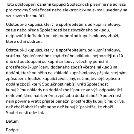
Toto odstoupení oznámí kupující Společnosti písemně na adresu
provozovny Společnosti nebo elektronicky na e-mail uvedený na
vzorovém formuláři.
Odstoupí-li kupující, který je spotřebitelem, od kupní smlouvy,
zašle nebo předá Společnosti bez zbytečného odkladu,
nejpozději do 14 dnů od odstoupení od kupní smlouvy, zboží,
které od ní obdržel.
Odstoupí-li kupující, který je spotřebitelem, od kupní smlouvy,
vrátí mu Společnost bez zbytečného odkladu, nejpozději do 14
dnů od odstoupení od kupní smlouvy, všechny peněžní
prostředky (kupní cenu dodaného zboží) včetně nákladů na
dodání, které od něho na základě kupní smlouvy přijala, stejným
způsobem. Jestliže kupující zvolil jiný, než nejlevnější způsob
dodání zboží, který Společnost nabízí, vrátí Společnost
kupujícímu náklady na dodání zboží pouze ve výši odpovídající
nejlevnějšímu nabízenému způsobu dodání zboží. Společnost
není povinna vrátit přijaté peněžní prostředky kupujícímu dříve,
než zboží obdrží zpět nebo než kupující prokáže, že zboží
Společnosti odeslal.
Datum:
Podpis: