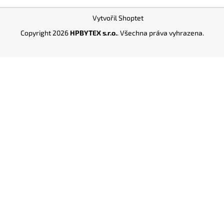
Z
Vytvořil Shoptet
á
Copyright 2026
HPBYTEX s.r.o.
. Všechna práva vyhrazena.
p
a
t
í