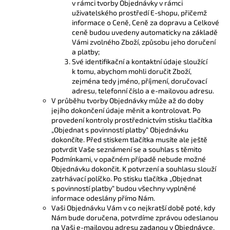
v rámci tvorby Objednávky v rámci
uživatelského prostředí E-shopu, přičemž
informace o Ceně, Ceně za dopravu a Celkové
ceně budou uvedeny automaticky na základě
Vámi zvolného Zboží, způsobu jeho doručení
a platby;
Své identifikační a kontaktní údaje sloužící
k tomu, abychom mohli doručit Zboží,
zejména tedy jméno, příjmení, doručovací
adresu, telefonní číslo a e-mailovou adresu.
V průběhu tvorby Objednávky může až do doby
jejího dokončení údaje měnit a kontrolovat. Po
provedení kontroly prostřednictvím stisku tlačítka
„Objednat s povinností platby“ Objednávku
dokončíte. Před stiskem tlačítka musíte ale ještě
potvrdit Vaše seznámení se a souhlas s těmito
Podmínkami, v opačném případě nebude možné
Objednávku dokončit. K potvrzení a souhlasu slouží
zatrhávací políčko. Po stisku tlačítka „Objednat
s povinností platby“ budou všechny vyplněné
informace odeslány přímo Nám.
Vaši Objednávku Vám v co nejkratší době poté, kdy
Nám bude doručena, potvrdíme zprávou odeslanou
na Vaši e-mailovou adresu zadanou v Objednávce.