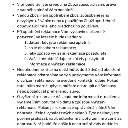
V případě, že jste si vadu na Zboží způsobili sami, práva
z vadného plnění Vám nenáleží.
Vadou Zboží není opotřebení Zboží způsobené jeho
obvyklým užíváním nebo u použitého Zboží opotřebení
odpovídající míře jeho předchozího používání.
Při uplatnění reklamace Vám vystavíme písemné
potvrzení, ve kterém bude uvedeno:
datum, kdy jste reklamaci uplatnili;
co je obsahem reklamace;
jaký způsob vyřízení reklamace požadujete;
Vaše kontaktní údaje pro účely poskytnutí
informace o vyřízení reklamace.
Nedohodneme-li se na delší lhůtě, do 30 dnů od obdržení
reklamace odstraníme vady a poskytneme Vám informaci
o vyřízení reklamace na uvedené kontaktní údaje. Pokud
tato lhůta marně uplyne, můžete odstoupit od Smlouvy
nebo požadovat přiměřenou slevu.
O vyřízení reklamace Vás budeme informovat e-mailem a
vydáme Vám potvrzení o datu a způsobu vyřízení
reklamace. Pokud je reklamace oprávněná, náleží Vám
náhrada účelně vynaložených nákladů. Tyto náklady jste
povinni prokázat, např. účtenkami či potvrzeními o ceně za
dopravu. V případě, že došlo k odstranění vady dodáním