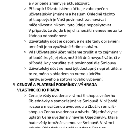
a v případě změny je aktualizovat.
Přístup k Uživatelskému účtu je zabezpečen
uživatelským jménem a heslem. Ohledně těchto
přístupových je Vaší povinností zachovávat
mlčenlivost a nikomu tyto údaje neposkytovat.
V případě, že dojde k jejich zneužití, neneseme za to
žádnou odpovědnost.
Uživatelský účet je osobní, a nejste tedy oprávněni
umožnit jeho využívání třetím osobám.
Váš Uživatelský účet můžeme zrušit, a to zejména v
případě, když jej více, než 365 dnů nevyužíváte, či v
případě, kdy porušíte své povinnosti dle Smlouvy.
Uživatelský účet nemusí být dostupný nepřetržitě, a
to zejména s ohledem na nutnou údržbu
hardwarového a softwarového vybavení.
CENOVÉ A PLATEBNÍ PODMÍNKY, VÝHRADA
VLASTNICKÉHO PRÁVA
Cena je vždy uvedena v rámci E-shopu, v návrhu
Objednávky a samozřejmě ve Smlouvě. V případě
rozporu mezi Cenou uvedenou u Zboží v rámci E-
shopu a Cenou uvedenou v návrhu Objednávky se
uplatní Cena uvedená v návrhu Objednávky, která
bude vždy totožná s cenou ve Smlouvě. V rámci
návrhu Objednávky je též uvedena Cena za