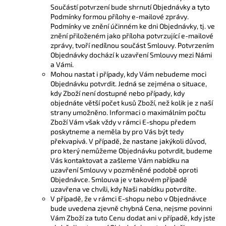
Součástí potvrzení bude shrnutí Objednávky a tyto
Podmínky formou přílohy e-mailové zprávy.
Podmínky ve znění účinném ke dni Objednávky, tj. ve
znění přiloženém jako příloha potvrzující e-mailové
zprávy, tvoří nedílnou součást Smlouvy. Potvrzením
Objednávky dochází k uzavření Smlouvy mezi Námi
a Vámi.
Mohou nastat i případy, kdy Vám nebudeme moci
Objednávku potvrdit. Jedná se zejména o situace,
kdy Zboží není dostupné nebo případy, kdy
objednáte větší počet kusů Zboží, než kolik je z naší
strany umožněno. Informaci o maximálním počtu
Zboží Vám však vždy v rámci E-shopu předem
poskytneme a neměla by pro Vás být tedy
překvapivá. V případě, že nastane jakýkoli důvod,
pro který nemůžeme Objednávku potvrdit, budeme
Vás kontaktovat a zašleme Vám nabídku na
uzavření Smlouvy v pozměněné podobě oproti
Objednávce. Smlouva je v takovém případě
uzavřena ve chvíli, kdy Naši nabídku potvrdíte.
V případě, že v rámci E-shopu nebo v Objednávce
bude uvedena zjevně chybná Cena, nejsme povinni
Vám Zboží za tuto Cenu dodat ani v případě, kdy jste