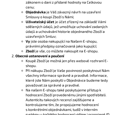
zákonem o dani z přidané hodnoty na Celkovou
cenu;
Objednávka
je Váš závazný návrh na uzavření
Smlouvy o koupi Zboží s Námi;
Uživatelský účet
je účet zřízený na základě Vámi
sdělených údajů, jež umožňuje uchování zadaných
údajů a uchovávání historie objednaného Zboží a
uzavřených Smluv;
Vy
jste osoba nakupující na Našem E-shopu,
právními předpisy označovaná jako kupující;
Zboží
je vše, co můžete nakoupit na E-shopu.
Obecná ustanovení a poučení
Koupě Zboží je možná jen přes webové rozhraní E-
shopu.
Při nákupu Zboží je Vaše povinnost poskytnout Nám
všechny informace správně a pravdivě. Informace,
které jste Nám poskytli v Objednávce budeme tedy
považovat za správné a pravdivé.
Na našem E-shopu také poskytujeme přístup k
hodnocení Zboží provedenému jinými spotřebiteli.
Autenticitu takových recenzí zajišťujeme a
kontrolujeme tím, že propojujeme hodnocení
s konkrétními objednávkami, tudíž v interním
systému u každého hodnocení vidíme i propojené ID