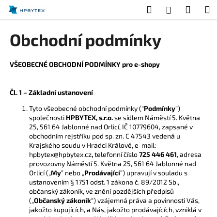
K
Přejít
Hledat
Nákup
M
Přihlášení
na
o
obsah
Zpět
Zpět
košík
š
Obchodní podmínky
í
C
k
o
VŠEOBECNÉ OBCHODNÍ PODMÍNKY pro e-shopy
p
o
Čl. 1 – Základní ustanovení
t
Tyto všeobecné obchodní podmínky (“
Podmínky
”)
ř
společnosti
HPBYTEX, s.r.o.
se sídlem Náměstí 5. Května
e
25, 561 64 Jablonné nad Orlicí, IČ 10779604, zapsané v
obchodním rejstříku pod sp. zn. C 47543 vedená u
b
Krajského soudu v Hradci Králové, e-mail:
u
hpbytex@hpbytex.cz
,
telefonní číslo
725 446 461
, adresa
provozovny Náměstí 5. Května 25, 561 64 Jablonné nad
j
Orlicí („
My
” nebo „
Prodávající
”) upravují v souladu s
e
ustanovením § 1751 odst. 1 zákona č. 89/2012 Sb.,
t
občanský zákoník, ve znění pozdějších předpisů
(„
Občanský zákoník
“) vzájemná práva a povinnosti Vás,
e
jakožto kupujících, a Nás, jakožto prodávajících, vzniklá v
n