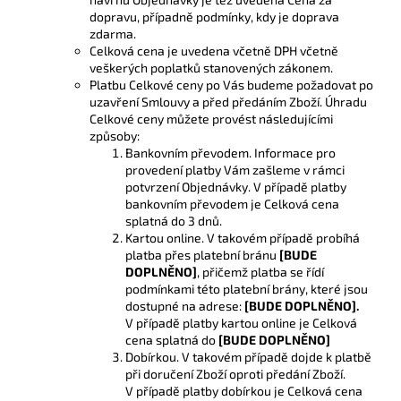
dopravu, případně podmínky, kdy je doprava
zdarma.
Celková cena je uvedena včetně DPH včetně
veškerých poplatků stanovených zákonem.
Platbu Celkové ceny po Vás budeme požadovat po
uzavření Smlouvy a před předáním Zboží. Úhradu
Celkové ceny můžete provést následujícími
způsoby:
Bankovním převodem. Informace pro
provedení platby Vám zašleme v rámci
potvrzení Objednávky. V případě platby
bankovním převodem je Celková cena
splatná do 3 dnů.
Kartou online. V takovém případě probíhá
platba přes platební bránu
[BUDE
DOPLNĚNO]
, přičemž platba se řídí
podmínkami této platební brány, které jsou
dostupné na adrese:
[BUDE DOPLNĚNO].
V případě platby kartou online je Celková
cena splatná do
[BUDE DOPLNĚNO]
Dobírkou. V takovém případě dojde k platbě
při doručení Zboží oproti předání Zboží.
V případě platby dobírkou je Celková cena