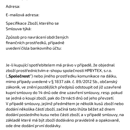
Adresa:
E-mailová adresa:
Specifikace Zboží, kterého se
Smlouva týká:
Způsob pro navrácení obdržených
finančních prostředků, případně
uvedení čísla bankovního účtu:
Je-li kupující spotřebitelem má právo v případě, že objednal
zboží prostřednictvím e-shopu společnosti HPBYTEX, s.r.o.
(„
Společnost
“) nebo jiného prostředku komunikace na dálku,
mimo případy uvedené v § 1837 zák. č. 89/2012 Sb., občanský
zákoník, ve znění pozdějších předpisů odstoupit od již uzavřené
kupní smlouvy do 14 dnů ode dne uzavření smlouvy, resp. pokud
se jedná o koupi zboží, pak do čtrnácti dnů od jeho převzetí.
V případě smlouvy, jejímž předmětem je několik kusů zboží nebo
dodání několika částí zboží, začíná tato lhůta běžet až dnem
dodání posledního kusu nebo části zboží, a v případě smlouvy, na
základě které má být zboží dodáváno pravidelně a opakovaně,
ode dne dodání první dodávky.