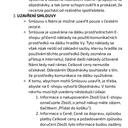
objednávky, a tak jsme schopni ověřit a prokázat, že
recenze pochází od reálného spotřebitele.
UZAVŘENÍ SMLOUVY
Smlouvu s Námi je možné uzavřít pouze v českém
jazyce.
Smlouva je uzavírána na dálku prostřednictvím E-
shopu, přičemž náklady na použití komunikačních
prostředků na dálku hradíte Vy. Tyto náklady se
však nijak neliší od základní sazby, kterou hradíte za
používání těchto prostředků (tedy zejména za
přístup k internetu), žádné další náklady účtované
Námi tedy nad rámec Celkové ceny nemusíte
očekávat. Odesláním Objednávky souhlasíte s tím,
že prostředky komunikace na dálku využíváme.
K tomu, abychom mohli Smlouvu uzavřít, je třeba,
abyste na E-shopu vytvořili Objednávku. V tomto
návrhu musí být uvedeny následující údaje:
Informace o nakupovaném Zboží (na E-shopu
označujete Zboží, o jehož nákup máte zájem,
tlačítkem „Přidat do košíku“);
Informace o Ceně, Ceně za dopravu, způsobu
platby Celkové ceny a požadovaném způsobu
doručení Zboží; tyto informace budou zadány