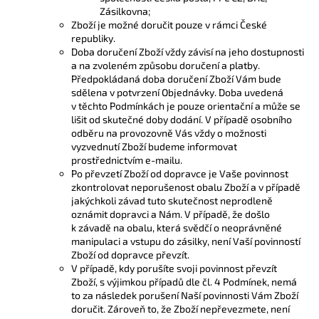
Zásilkovna;
Zboží je možné doručit pouze v rámci České
republiky.
Doba doručení Zboží vždy závisí na jeho dostupnosti
a na zvoleném způsobu doručení a platby.
Předpokládaná doba doručení Zboží Vám bude
sdělena v potvrzení Objednávky. Doba uvedená
v těchto Podmínkách je pouze orientační a může se
lišit od skutečné doby dodání. V případě osobního
odběru na provozovně Vás vždy o možnosti
vyzvednutí Zboží budeme informovat
prostřednictvím e-mailu.
Po převzetí Zboží od dopravce je Vaše povinnost
zkontrolovat neporušenost obalu Zboží a v případě
jakýchkoli závad tuto skutečnost neprodleně
oznámit dopravci a Nám. V případě, že došlo
k závadě na obalu, která svědčí o neoprávněné
manipulaci a vstupu do zásilky, není Vaší povinností
Zboží od dopravce převzít.
V případě, kdy porušíte svoji povinnost převzít
Zboží, s výjimkou případů dle čl. 4 Podmínek, nemá
to za následek porušení Naší povinnosti Vám Zboží
doručit. Zároveň to, že Zboží nepřevezmete, není