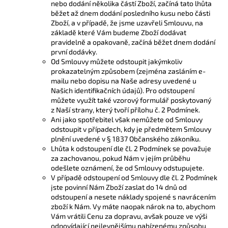
nebo dodání několika částí Zboží, začíná tato lhůta
běžet až dnem dodání posledního kusu nebo části
Zboží, a v případě, že jsme uzavřeli Smlouvu, na
základě které Vám budeme Zboží dodávat
pravidelně a opakovaně, začíná běžet dnem dodání
první dodávky.
Od Smlouvy můžete odstoupit jakýmkoliv
prokazatelným způsobem (zejména zasláním e-
mailu nebo dopisu na Naše adresy uvedené u
Našich identifikačních údajů). Pro odstoupení
můžete využít také vzorový formulář poskytovaný
z Naší strany, který tvoří přílohu č. 2 Podmínek.
Ani jako spotřebitel však nemůžete od Smlouvy
odstoupit v případech, kdy je předmětem Smlouvy
plnění uvedené v § 1837 Občanského zákoníku.
Lhůta k odstoupení dle čl. 2 Podmínek se považuje
za zachovanou, pokud Nám v jejím průběhu
odešlete oznámení, že od Smlouvy odstupujete.
V případě odstoupení od Smlouvy dle čl. 2 Podmínek
jste povinní Nám Zboží zaslat do 14 dnů od
odstoupení a nesete náklady spojené s navrácením
zboží k Nám. Vy máte naopak nárok na to, abychom
Vám vrátili Cenu za dopravu, avšak pouze ve výši
odpovídající nejlevnějšímu nabízenému způsobu