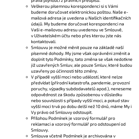
práva plynoucí z právních předpisů.
Veškerou písemnou korespondenci si s Vámi
budeme doručovat elektronickou poštou. Naše e-
mailová adresa je uvedena u Našich identifikačních
údajů. My budeme doručovat korespondenci na
Vaši e-mailovou adresu uvedenou ve Smlouvě,
v Uživatelském účtu nebo přes kterou jste nás
kontaktovali.
Smlouvu je možné měnit pouze na základě naší
písemné dohody. My jsme však oprávněni změnit a
doplnit tyto Podmínky, tato změna se však nedotkne
již uzavřených Smluv, ale pouze Smluv, které budou
uzavřeny po účinnosti této změny.
V případě vyšší moci nebo událostí, které nelze
předvídat (přírodní katastrofa, pandemie, provozní
poruchy, výpadky subdodavatelů apod.), neneseme
odpovědnost za škodu způsobenou v důsledku
nebo souvislosti s případy vyšší moci, a pokud stav
vyšší moci trvá po dobu delší než 10 dnů, máme My i
Vy právo od Smlouvy odstoupit.
Přílohou Podmínek je vzorový formulář pro
reklamaci a vzorový formulář pro odstoupení od
Smlouvy.
Smlouva včetně Podmínek je archivována v