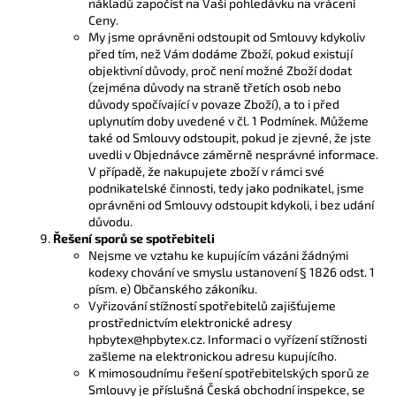
nákladů započíst na Vaši pohledávku na vrácení
Ceny.
My jsme oprávněni odstoupit od Smlouvy kdykoliv
před tím, než Vám dodáme Zboží, pokud existují
objektivní důvody, proč není možné Zboží dodat
(zejména důvody na straně třetích osob nebo
důvody spočívající v povaze Zboží), a to i před
uplynutím doby uvedené v čl. 1 Podmínek. Můžeme
také od Smlouvy odstoupit, pokud je zjevné, že jste
uvedli v Objednávce záměrně nesprávné informace.
V případě, že nakupujete zboží v rámci své
podnikatelské činnosti, tedy jako podnikatel, jsme
oprávněni od Smlouvy odstoupit kdykoli, i bez udání
důvodu.
Řešení sporů se spotřebiteli
Nejsme ve vztahu ke kupujícím vázáni žádnými
kodexy chování ve smyslu ustanovení § 1826 odst. 1
písm. e) Občanského zákoníku.
Vyřizování stížností spotřebitelů zajišťujeme
prostřednictvím elektronické adresy
hpbytex@hpbytex.cz. Informaci o vyřízení stížnosti
zašleme na elektronickou adresu kupujícího.
K mimosoudnímu řešení spotřebitelských sporů ze
Smlouvy je příslušná Česká obchodní inspekce, se