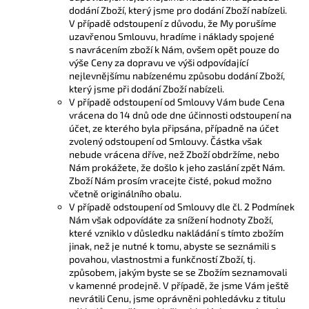
dodání Zboží, který jsme pro dodání Zboží nabízeli.
V případě odstoupení z důvodu, že My porušíme
uzavřenou Smlouvu, hradíme i náklady spojené
s navrácením zboží k Nám, ovšem opět pouze do
výše Ceny za dopravu ve výši odpovídající
nejlevnějšímu nabízenému způsobu dodání Zboží,
který jsme při dodání Zboží nabízeli.
V případě odstoupení od Smlouvy Vám bude Cena
vrácena do 14 dnů ode dne účinnosti odstoupení na
účet, ze kterého byla připsána, případně na účet
zvolený odstoupení od Smlouvy. Částka však
nebude vrácena dříve, než Zboží obdržíme, nebo
Nám prokážete, že došlo k jeho zaslání zpět Nám.
Zboží Nám prosím vracejte čisté, pokud možno
včetně originálního obalu.
V případě odstoupení od Smlouvy dle čl. 2 Podmínek
Nám však odpovídáte za snížení hodnoty Zboží,
které vzniklo v důsledku nakládání s tímto zbožím
jinak, než je nutné k tomu, abyste se seznámili s
povahou, vlastnostmi a funkčností Zboží, tj.
způsobem, jakým byste se se Zbožím seznamovali
v kamenné prodejně. V případě, že jsme Vám ještě
nevrátili Cenu, jsme oprávněni pohledávku z titulu