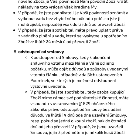
nového Zboží, je Vaší povinností Nám původní Zboží vrátit,
náklady na toto vrácení však hradíme My.
V případě, že jste podnikateli, je Vaší povinností oznámit a
vytknout vadu bez zbytečného odkladu poté, co jste ji
mohli zjistit, nejpozději však do tří dnů od převzetí Zboží.
V případě, že jste spotřebitel, máte právo uplatit práva
z vadného plnění u vady, která se vyskytne u spotřebního
Zboží ve lhůtě 24 měsíců od převzetí Zboží.
odstoupení od smlouvy
K odstoupení od Smlouvy, tedy k ukončení
smluvního vztahu mezi Námi a Vámi od jeho
počátku, může dojít z důvodů a způsoby uvedenými
v tomto článku, případně v dalších ustanoveních
Podmínek, ve kterých je možnost odstoupení
výslovně uvedena.
V případě, že jste spotřebitel, tedy osoba kupující
Zboží mimo rámec své podnikatelské činnosti, máte
v souladu s ustanovením §1829 občanského
zákoníku právo odstoupit od Smlouvy bez udání
důvodu ve lhůtě 14 dnů ode dne uzavření Smlouvy,
resp. pokud se jedná o koupi zboží, pak do čtrnácti
dnů od jeho převzetí. V případě, že jsme uzavřeli
Smlouvu, jejímž předmětem je několik kusů Zboží