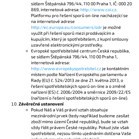
sídlem Štěpánská 796/44, 110 00 Praha 1, IČ: 000 20
869, internetová adresa:
http://www.coi.cz
.
Platformu pro řešení sporů on-line nacházející se
na internetové adrese
http://ec.europa.eu/consumers/odr
je možné
využít při řešení sporů mezi prodávajícím a
kupujícím, který je spotřebitelem, z kupní smlouvy
uzavřené elektronickými prostředky.
Evropské spotřebitelské centrum Česká republika,
se sídlem Štěpánská 796/44, 110 00 Praha 1,
internetová adresa:
http://www.evropskyspotrebitel.cz
je kontaktním
místem podle Nařízení Evropského parlamentu a
Rady (EU) č. 524/2013 ze dne 21. května 2013, o
řešení spotřebitelských sporů on-line a o změně
nařízení (ES) č. 2006/2004 a směrnice 2009/22/ES
(nařízení o řešení spotřebitelských sporů on-line).
Závěrečná ustanovení
Pokud Náš a Váš právní vztah obsahuje
mezinárodní prvek (tedy například budeme zasílat
zboží mimo území České republiky), bude se vztah
vždy řídit právem České republiky. Pokud jste však
spotřebitelé, nejsou tímto ujednáním dotčena Vaše