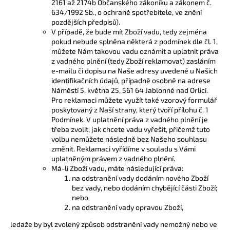
2161 až 2174b Občanského zákoníku a zákonem č.
634/1992 Sb., o ochraně spotřebitele, ve znění
pozdějších předpisů).
V případě, že bude mít Zboží vadu, tedy zejména
pokud nebude splněna některá z podmínek dle čl. 1,
můžete Nám takovou vadu oznámit a uplatnit práva
z vadného plnění (tedy Zboží reklamovat) zasláním
e-mailu či dopisu na Naše adresy uvedené u Našich
identifikačních údajů, případně osobně na adrese
Náměstí 5. května 25, 561 64 Jablonné nad Orlicí.
Pro reklamaci můžete využít také vzorový formulář
poskytovaný z Naší strany, který tvoří přílohu č. 1
Podmínek. V uplatnění práva z vadného plnění je
třeba zvolit, jak chcete vadu vyřešit, přičemž tuto
volbu nemůžete následně bez Našeho souhlasu
změnit. Reklamaci vyřídíme v souladu s Vámi
uplatněným právem z vadného plnění.
Má-li Zboží vadu, máte následující práva:
na odstranění vady dodáním nového Zboží
bez vady, nebo dodáním chybějící části Zboží;
nebo
na odstranění vady opravou Zboží,
ledaže by byl zvolený způsob odstranění vady nemožný nebo ve