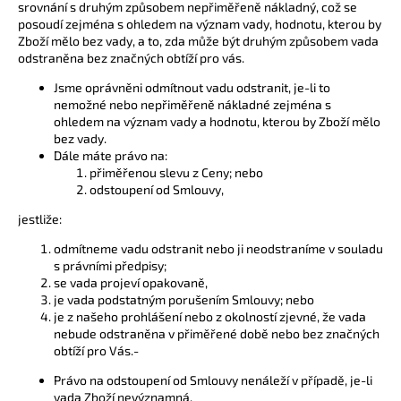
srovnání s druhým způsobem nepřiměřeně nákladný, což se
posoudí zejména s ohledem na význam vady, hodnotu, kterou by
Zboží mělo bez vady, a to, zda může být druhým způsobem vada
odstraněna bez značných obtíží pro vás.
Jsme oprávněni odmítnout vadu odstranit, je-li to
nemožné nebo nepřiměřeně nákladné zejména s
ohledem na význam vady a hodnotu, kterou by Zboží mělo
bez vady.
Dále máte právo na:
přiměřenou slevu z Ceny; nebo
odstoupení od Smlouvy,
jestliže:
odmítneme vadu odstranit nebo ji neodstraníme v souladu
s právními předpisy;
se vada projeví opakovaně,
je vada podstatným porušením Smlouvy; nebo
je z našeho prohlášení nebo z okolností zjevné, že vada
nebude odstraněna v přiměřené době nebo bez značných
obtíží pro Vás.-
Právo na odstoupení od Smlouvy nenáleží v případě, je-li
vada Zboží nevýznamná.