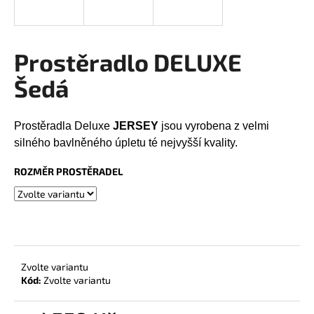
a
j
í
Prostěradlo DELUXE
t
Šedá
?
Prostěradla Deluxe
JERSEY
jsou vyrobena z velmi
silného bavlněného úpletu té nejvyšší kvality.
HLEDAT
ROZMĚR PROSTĚRADEL
D
o
p
Zvolte variantu
o
Kód:
Zvolte variantu
r
u