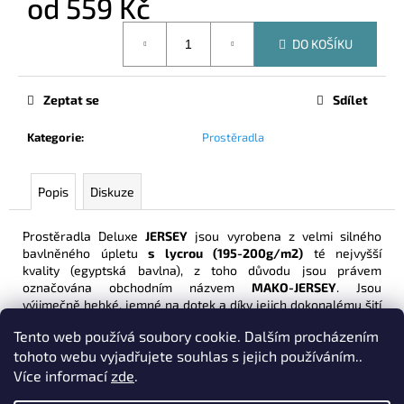
od
559 Kč
č
u
Měrná
j
DO KOŠÍKU
cena:
e
m
Zeptat se
Sdílet
e
Kategorie
:
Prostěradla
PROSTĚRADLO
PORTO
IRISETTE
Popis
Diskuze
RŮŽOVÁ
690
Prostěradla Deluxe
JERSEY
jsou vyrobena z velmi silného
Kč
bavlněného úpletu
s lycrou (195-200g/m2)
té nejvyšší
kvality (egyptská bavlna), z toho důvodu jsou právem
označována obchodním názvem
MAKO-JERSEY
. Jsou
výjimečně hebké, jemné na dotek a díky jejich dokonalému šití
s kvalitní gumou Vám zaručí ten nejvyšší komfort zdravého
Tento web používá soubory cookie. Dalším procházením
spánku.
tohoto webu vyjadřujete souhlas s jejich používáním..
Díky kombinaci té nejkvalitnější bavlny s vlákny elastanu (lycra)
Více informací
zde
.
mají mnohem vyšší pružnost, lépe tak drží tvar a zaručí se tím
jejich dlouhodobá životnost. Výhodou je i výška nápletu
30cm
!