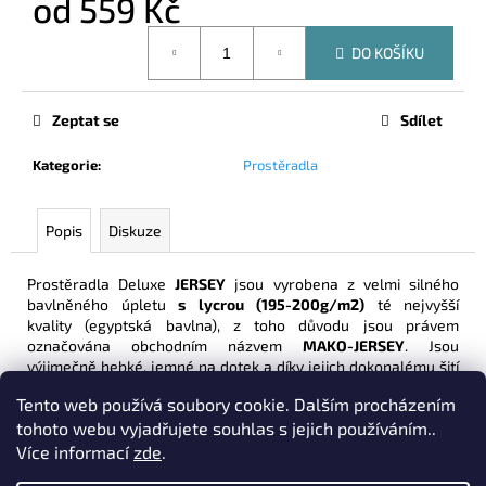
od
559 Kč
č
u
Měrná
j
DO KOŠÍKU
cena:
e
m
Zeptat se
Sdílet
e
Kategorie
:
Prostěradla
PROSTĚRADLO
PORTO
IRISETTE
Popis
Diskuze
BÉŽOVÁ
690
Prostěradla Deluxe
JERSEY
jsou vyrobena z velmi silného
Kč
bavlněného úpletu
s lycrou (195-200g/m2)
té nejvyšší
kvality (egyptská bavlna), z toho důvodu jsou právem
označována obchodním názvem
MAKO-JERSEY
. Jsou
výjimečně hebké, jemné na dotek a díky jejich dokonalému šití
s kvalitní gumou Vám zaručí ten nejvyšší komfort zdravého
Tento web používá soubory cookie. Dalším procházením
spánku.
tohoto webu vyjadřujete souhlas s jejich používáním..
Díky kombinaci té nejkvalitnější bavlny s vlákny elastanu (lycra)
Více informací
zde
.
mají mnohem vyšší pružnost, lépe tak drží tvar a zaručí se tím
jejich dlouhodobá životnost. Výhodou je i výška nápletu
30cm
!