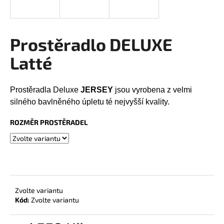
a
j
í
Prostěradlo DELUXE
t
Latté
?
Prostěradla Deluxe
JERSEY
jsou vyrobena z velmi
silného bavlněného úpletu té nejvyšší kvality.
HLEDAT
ROZMĚR PROSTĚRADEL
D
o
p
Zvolte variantu
o
Kód:
Zvolte variantu
r
u