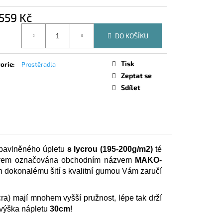
ORTO IRISETTE
559 Kč
á
DO KOŠÍKU
Tisk
orie
:
Prostěradla
Zeptat se
Sdílet
 bavlněného úpletu
s lycrou (195-200g/m2)
té
 právem označována obchodním názvem
MAKO-
ch dokonalému šití s kvalitní gumou Vám zaručí
cra) mají mnohem vyšší pružnost, lépe tak drží
 výška nápletu
30cm
!