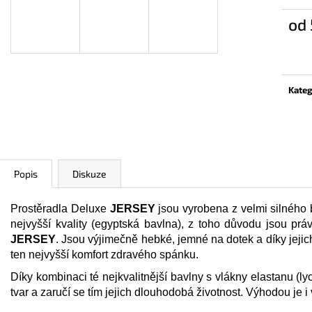
PROSTĚRADLO PORTO IRISETTE BÉŽOVÁ
PROSTĚRADLO P
KRÉMOVÁ
od
690 Kč
690 Kč
Měrn
cena:
Kateg
Popis
Diskuze
Prostěradla Deluxe
JERSEY
jsou vyrobena z velmi silného
nejvyšší kvality (egyptská bavlna), z toho důvodu jsou
JERSEY
. Jsou výjimečně hebké, jemné na dotek a díky jeji
ten nejvyšší komfort zdravého spánku.
Díky kombinaci té nejkvalitnější bavlny s vlákny elastanu (ly
tvar a zaručí se tím jejich dlouhodobá životnost. Výhodou je i