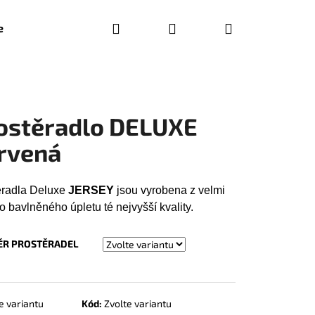
Hledat
Přihlášení
Nákupní
e
Bytový textil a látky
Dekorace
Hračky
P
košík
ostěradlo DELUXE
rvená
ěradla Deluxe
JERSEY
jsou vyrobena z velmi
o bavlněného úpletu té nejvyšší kvality.
R PROSTĚRADEL
Následující
e variantu
Kód:
Zvolte variantu