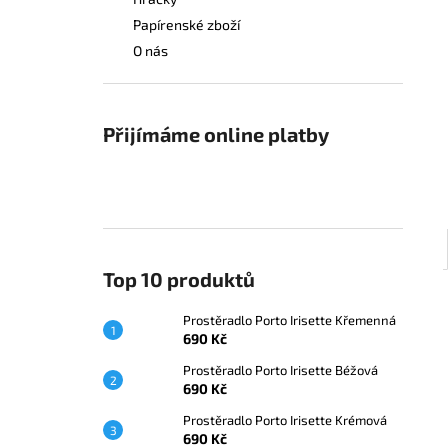
PROSTĚRADLO PORTO IRISETTE
l
KŘEMENNÁ
Papírenské zboží
690 Kč
O nás
Přijímáme online platby
Top 10 produktů
Prostěradlo Porto Irisette Křemenná
690 Kč
Prostěradlo Porto Irisette Béžová
690 Kč
Prostěradlo Porto Irisette Krémová
690 Kč