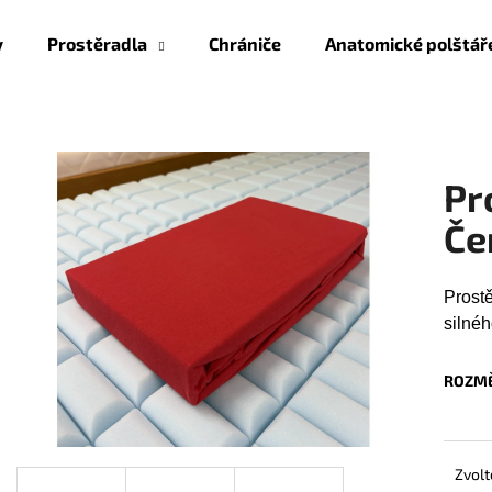
y
Prostěradla
Chrániče
Anatomické polštář
Co potřebujete najít?
Pr
HLEDAT
Če
Prost
Doporučujeme
silnéh
ROZMĚ
Zvolt