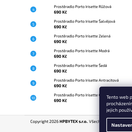
Prostěradlo Porto Irisette Růžová
690 Kč
Prostěradlo Porto Irisette Šalvějová
690 Kč
Prostěradlo Porto Irisette Zelená
690 Kč
Prostěradlo Porto Irisette Modrá
690 Kč
Prostěradlo Porto Irisette Šedá
690 Kč
Prostěradlo Porto Irisette Antracitová
690 Kč
Prostěradlo Porto Irisette Grafitová
Tento web p
690 Kč
procházením
jejich použí
Z
Copyright 2026
HPBYTEX s.r.o.
. Všechna práva vyhraz
á
Nastaven