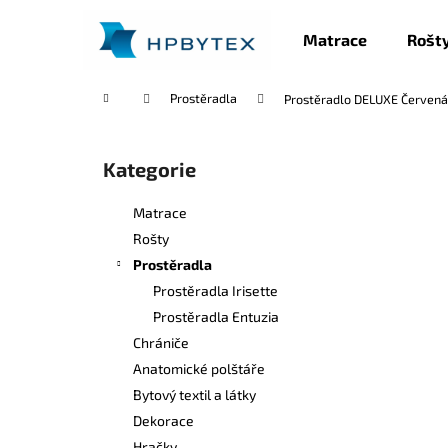
K
Přejít
na
o
Matrace
Rošt
obsah
Zpět
Zpět
š
do
do
í
Domů
Prostěradla
Prostěradlo DELUXE Červená
k
obchodu
obchodu
P
o
Kategorie
Přeskočit
s
kategorie
t
Matrace
r
Rošty
a
Prostěradla
n
Prostěradla Irisette
n
Prostěradla Entuzia
í
Chrániče
p
Anatomické polštáře
a
Bytový textil a látky
n
Dekorace
e
Hračky