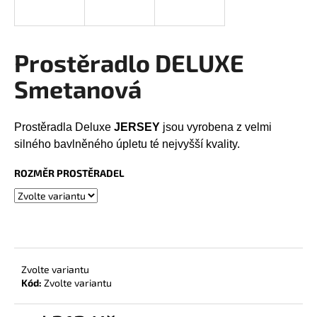
a
j
í
Prostěradlo DELUXE
t
Smetanová
?
Prostěradla Deluxe
JERSEY
jsou vyrobena z velmi
silného bavlněného úpletu té nejvyšší kvality.
HLEDAT
ROZMĚR PROSTĚRADEL
D
o
p
Zvolte variantu
o
Kód:
Zvolte variantu
r
u