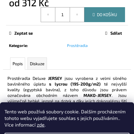
od
312 Kč
č
u
Měrná
j
DO KOŠÍKU
cena:
e
m
Zeptat se
Sdílet
e
Kategorie
:
Prostěradla
PROSTĚRADLO
PORTO
IRISETTE
Popis
Diskuze
BÉŽOVÁ
690
Prostěradla Deluxe
JERSEY
jsou vyrobena z velmi silného
Kč
bavlněného úpletu
s lycrou (195-200g/m2)
té nejvyšší
kvality (egyptská bavlna), z toho důvodu jsou právem
označována obchodním názvem
MAKO-JERSEY
. Jsou
výjimečně hebké, jemné na dotek a díky jejich dokonalému šití
s kvalitní gumou Vám zaručí ten nejvyšší komfort zdravého
Tento web používá soubory cookie. Dalším procházením
spánku.
tohoto webu vyjadřujete souhlas s jejich používáním..
Díky kombinaci té nejkvalitnější bavlny s vlákny elastanu (lycra)
Více informací
zde
.
mají mnohem vyšší pružnost, lépe tak drží tvar a zaručí se tím
jejich dlouhodobá životnost. Výhodou je i výška nápletu
30cm
!